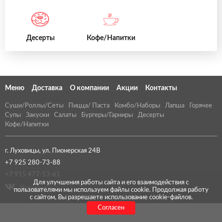
Десерты
Кофе/Напитки
Меню
Доставка
О компании
Акции
Контакты
Суши/Роллы/Сеты
Пицца/ Паста
Комбо/Наборы
Лапша
Горячее
Супы
Закуски
Салаты
Бургеры/Гарниры
Десерты
Кофе/Напитки
г. Луховицы, ул. Пионерская 24В
+7 925 280-73-88
+7 915 477-13-61
Для улучшения работы сайта и его взаимодействия с
Вконтакте
пользователями мы используем файлы cookie. Продолжая работу
с сайтом, Вы разрешаете использование cookie-файлов.
Согласен