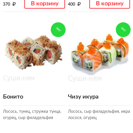
В корзину
В корзину
370
400
ХИТ
ХИТ
Бонито
Чизу икура
Лосось, тунец, стружка тунца,
Лосось, сыр филадельфия, икра
огурец, сыр филадельфия
лосося, огурец