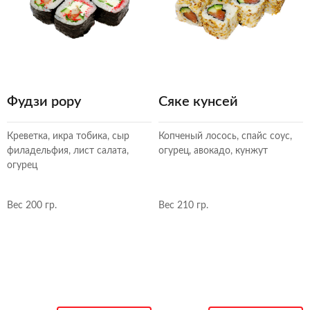
Фудзи рору
Сяке кунсей
Креветка, икра тобика, сыр
Копченый лосось, спайс соус,
филадельфия, лист салата,
огурец, авокадо, кунжут
огурец
Вес 200 гр.
Вес 210 гр.