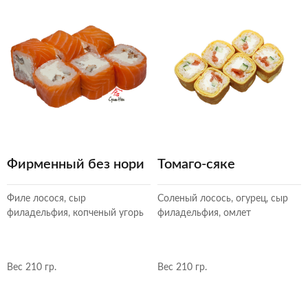
Фирменный без нори
Томаго-сяке
Филе лосося, сыр
Соленый лосось, огурец, сыр
филадельфия, копченый угорь
филадельфия, омлет
Вес 210 гр.
Вес 210 гр.