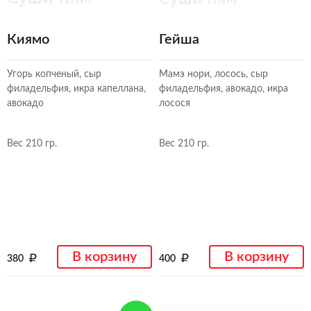
Киямо
Гейша
Угорь копченый, сыр
Мамэ нори, лосось, сыр
филадельфия, икра капеллана,
филадельфия, авокадо, икра
авокадо
лосося
Вес 210 гр.
Вес 210 гр.
В корзину
В корзину
380
400