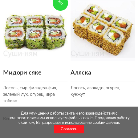
ХИТ
Мидори сяке
Аляска
Лосось, сыр филадельфия,
Лосось, авокадо, огурец,
зеленый лук, огурец, икра
кунжут
тобико
Для улучшения работы сайта и его взаимодействия с
пользователями мы используем файлы cookie. Продолжая работу
Вес 210 гр.
Вес 210 гр.
с сайтом, Вы разрешаете использование cookie-файлов.
Согласен