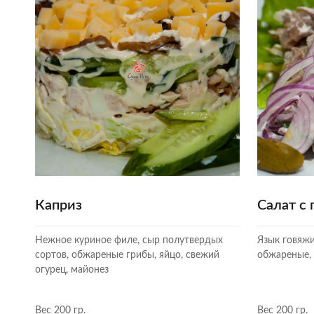
Каприз
Салат с
Нежное куриное филе, сыр полутвердых
Язык говяж
сортов, обжареные грибы, яйцо, свежий
обжареные, 
огурец, майонез
Вес 200 гр.
Вес 200 гр.