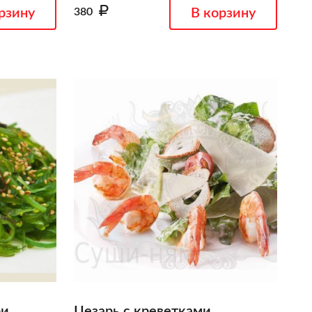
рзину
380
В корзину
ри
Цезарь с креветками