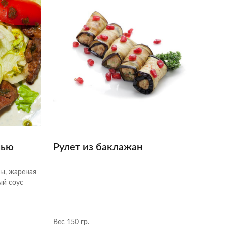
нью
Рулет из баклажан
ы, жареная
ый соус
Вес 150 гр.