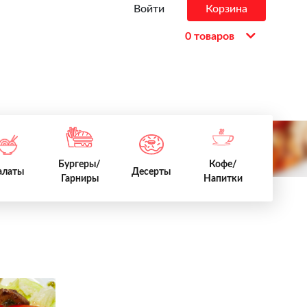
Войти
Корзина
0 товаров
Бургеры/
Кофе/
алаты
Десерты
Гарниры
Напитки