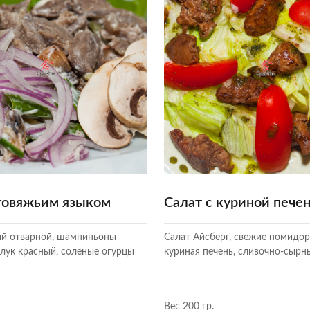
 говяжьим языком
Салат с куриной пече
ий отварной, шампиньоны
Салат Айсберг, свежие помидор
лук красный, соленые огурцы
куриная печень, сливочно-сырн
Вес 200 гр.