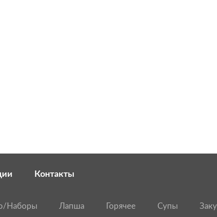
ции
Контакты
о/Наборы
Лапша
Горячее
Супы
Заку