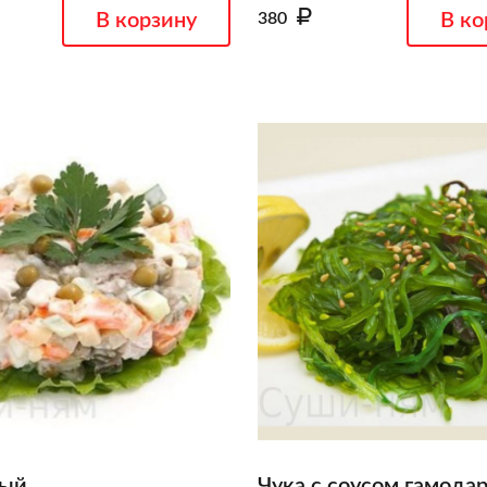
В корзину
380
В ко
ный
Чука с соусом гамода