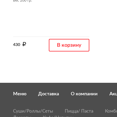
Вес 200 гр.
430
В корзину
Меню
Доставка
О компании
Ак
Суши/Роллы/Сеты
Пицца/ Паста
Комб