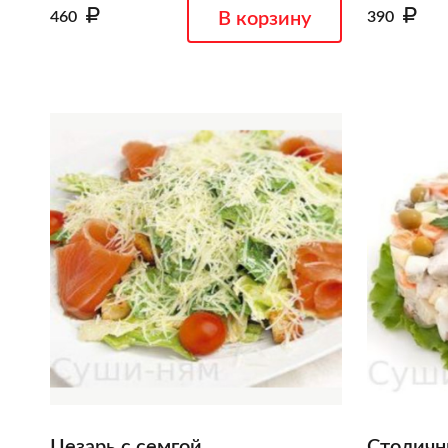
460
В корзину
390
Цезарь с семгой
Столич