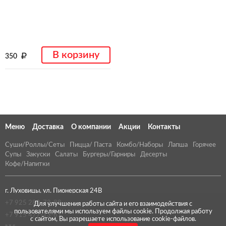
В корзину
350
Меню
Доставка
О компании
Акции
Контакты
Суши/Роллы/Сеты
Пицца/ Паста
Комбо/Наборы
Лапша
Горячее
Супы
Закуски
Салаты
Бургеры/Гарниры
Десерты
Кофе/Напитки
г. Луховицы, ул. Пионерская 24В
+7 925 280-73-88
Для улучшения работы сайта и его взаимодействия с
пользователями мы используем файлы cookie. Продолжая работу
+7 915 477-13-61
с сайтом, Вы разрешаете использование cookie-файлов.