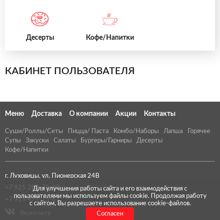
Десерты
Кофе/Напитки
КАБИНЕТ ПОЛЬЗОВАТЕЛЯ
Меню
Доставка
О компании
Акции
Контакты
Суши/Роллы/Сеты
Пицца/ Паста
Комбо/Наборы
Лапша
Горячее
Супы
Закуски
Салаты
Бургеры/Гарниры
Десерты
Кофе/Напитки
г. Луховицы, ул. Пионерская 24В
+7 925 280-73-88
Для улучшения работы сайта и его взаимодействия с
пользователями мы используем файлы cookie. Продолжая работу
+7 915 477-13-61
с сайтом, Вы разрешаете использование cookie-файлов.
Вконтакте
Согласен